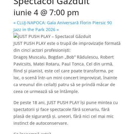
Spectacol Găzduit
iunie 4 @ 7:00 pm
«
CLUJ-NAPOCA: Gala Aniversarǎ Florin Piersic 90
Jazz in the Park 2026
»
JUST PUSH PLAY este o trupă de improvizație formată
din cinci actori profesioniști:
Dragoș Muscalu, Bogdan „Bob” Rădulescu, Robert
Pavicsits, Matei Rotaru, Paul Tonca. Cel din urmă,
fiind și pianist, este cel care poate transforma, pe
loc, o scenă într-un mini concert improvizat, înainte
ca vreunul din ceilalți patru să se prindă măcar de
ceea ce urmează să se întâmple.
De peste 18 ani, JUST PUSH PLAY își pune mintea cu
spectatorii și face spectacole fără scenariu, fără
plasă de siguranță și, uneori, fără nici cel mai mic
instinct de autoconservare.