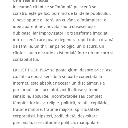
Ce înseamnă asta?
Înseamnă că tot ce se întâmplă pe scenă se
construiește pe loc, pornind de la ideile publicului.
Cineva spune o literă, un cuvânt, o întâmplare, o
idee aparent nevinovată sau o obsesie ușor
dubioasă, iar improvizatorii o transformă imediat
într-o scenă care poate degenera rapid într-o dramă
de familie, un thriller psihologic, un discurs, un
cântec sau o discuție existențială între un unicorn și
contabilul lui.
La JUST PUSH PLAY se poate glumi despre orice, așa
că, într-o epocă sensibilă și foarte conectată la
internet, este absolut necesar un disclaimer. Pe
parcursul spectacolului, pot fi atinse și teme
sensibile, absurde, inconfortabile sau complet
tâmpite, inclusiv: religie, politică, relații, copilărie,
traume minore, traume majore, spiritualitate,
corporatiști, hipsteri, zodii, dietă, dezvoltare
personală, corectitudine politică, manipulare,