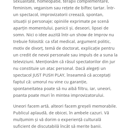
sexualitate, homeopatie, terapii complementare,
feminism, veganism sau rețete de biftec tartar. Ȋntr-
un spectacol, improvizatorii creează, spontan,
situații și personaje; opiniile exprimate pe scenă
aparțin momentului, panicii și, deseori, lipsei de
somn. Nici o idee auzită într-un show de Improv nu
trebuie folosită: ca sfat medical, argument politic,
motiv de divorț, temă de doctorat, explicație pentru
un credit de nevoi personale sau impuls de a suna la
televiziuni. Menționăm că râsul spectatorilor din jur
nu constituie un atac personal. Dacă alegeți un
spectacol JUST PUSH PLAY, înseamnă că acceptați
faptul că: umorul nu vine cu garanție,
spontaneitatea poate să nu aibă filtru, iar, uneori,
poanta poate muri în mintea improvizatorului.
Uneori facem artă, alteori facem greșeli memorabile.
Publicul aplaudă, de obicei, în ambele cazuri. Vă
mulțumim și vă dorim o experiență culturală
suficient de discutabilă încât să merite banii.