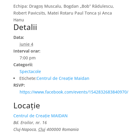
Echipa: Dragoș Muscalu, Bogdan „Bob” Rădulescu,
Robert Pavicsits, Matei Rotaru Paul Tonca și Anca
Hanu
Detalii
Data:
iunie 4
Interval orar:
7:00 pm
Categorii:
Spectacole
Etichete:
Centrul de Creație Maidan
RSVP:
https://www.facebook.com/events/1542832683840970/
Locație
Centrul de Creație MAIDAN
Bd. Eroilor, nr. 16
Cluj-Napoca
,
Cluj
400000
Romania