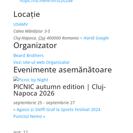
https://fb.me/e/5n3LDLSae
Locație
USAMV
Calea Mănăștur 3-5
Cluj-Napoca
,
Cluj
400000
Romania
+ Hartă Google
Organizator
Beard Brothers
Vezi site-ul web Organizator
Evenimente asemănătoare
PICNIC autumn edition | Cluj-
Napoca 2026
septembrie 25
-
septembrie 27
«
Agassi și Steffi Graf la Sports Festival 2024
Punctul Nemo
»
aug.
12